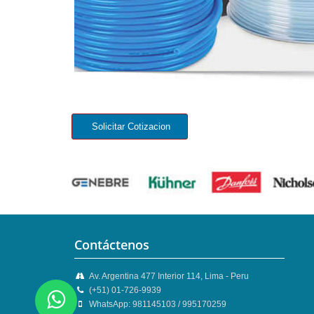
Contáctenos
Av. Argentina 477 Interior 114, Lima - Peru
(+51) 01-726-9939
WhatsApp: 981145103 / 995170259