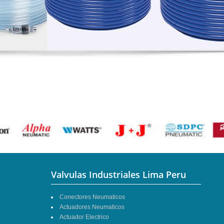
Valvulas Industriales Lima Peru
Conectores Neumaticos
Actuadores Neumaticos
Actuador Electrico