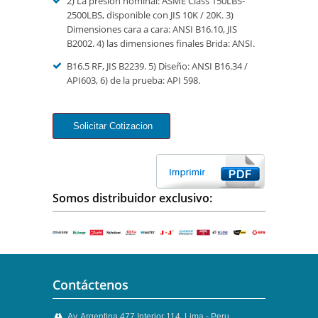
2) La presión nominal: ASME Class 150LBS-
2500LBS, disponible con JIS 10K / 20K. 3)
Dimensiones cara a cara: ANSI B16.10, JIS
B2002. 4) las dimensiones finales Brida: ANSI.
B16.5 RF, JIS B2239. 5) Diseño: ANSI B16.34 /
API603, 6) de la prueba: API 598.
Somos distribuidor exclusivo:
Contáctenos
Av. Argentina 477 Interior 114, Lima - Peru